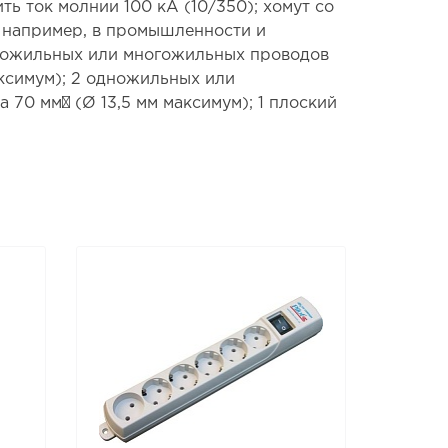
ь ток молнии 100 кА (10/350); хомут со
, например, в промышленности и
ножильных или многожильных проводов
аксимум); 2 одножильных или
70 мм² (Ø 13,5 мм максимум); 1 плоский