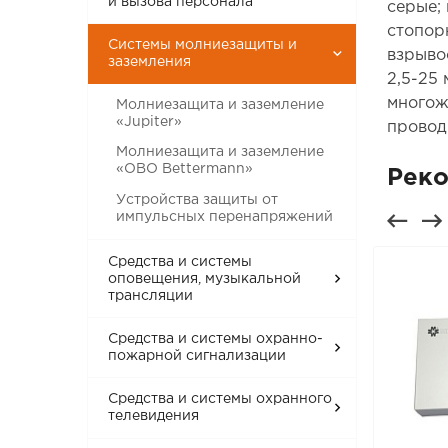
и вызова персонала
серые;
стопор
Системы молниезащиты и
взрыво
заземления
2,5-25
многож
Молниезащита и заземление
«Jupiter»
провод 
Молниезащита и заземление
«OBO Bettermann»
Рек
Устройства защиты от
импульсных перенапряжений
Средства и системы
оповещения, музыкальной
трансляции
Средства и системы охранно-
пожарной сигнализации
Средства и системы охранного
телевидения