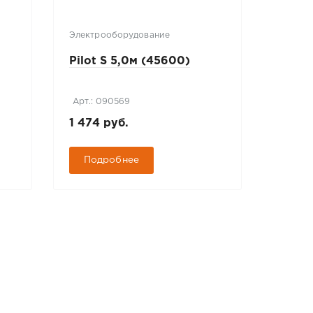
Электрооборудование
Кабели
Pilot S 5,0м (45600)
RG-6 
Ом 10
2654)
Арт.: 090569
Арт.: 
1 474 руб.
53 88
Подробнее
Под