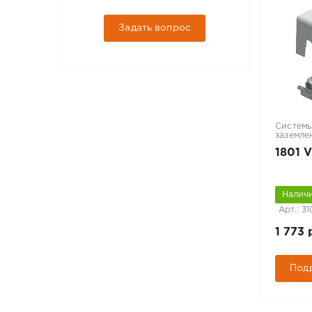
Задать вопрос
Системы
заземле
1801 
Наличи
Арт.: 3
1 773 
Под