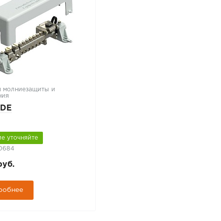
 молниезащиты и
ния
VDE
е уточняйте
10684
руб.
робнее