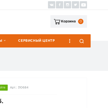
0
Корзина
Ы
СЕРВИСНЫЙ ЦЕНТР
яйте
Арт.: 310684
б.