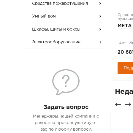
Средства пожаротушения
Шкафы, щиты и боксы
Средств
Умный дом
музыкал
S-
TWC-156060-R-M-GY
МЕТА 
Шкафы, щиты и боксы
Электрооборудование
Арт.: 284852
Арт.: 21
29 890 руб.
20 68
Подробнее
Под
Неда
Задать вопрос
Менеджеры нашей компании с
радостью проконсультируют
вас по любому вопросу.