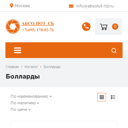
Москва
info@absolut-td.ru
0
+7
(495)
178-
02-
76
Главная
Каталог
Болларды
Болларды
По наименованию
По наличию
По цене