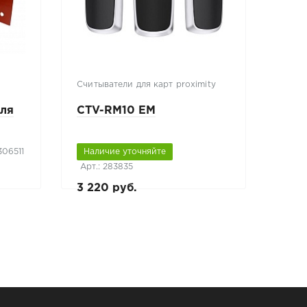
Считыватели для карт proximity
еля
CTV-RM10 EM
я
306511
Наличие уточняйте
Арт.: 283835
3 220 руб.