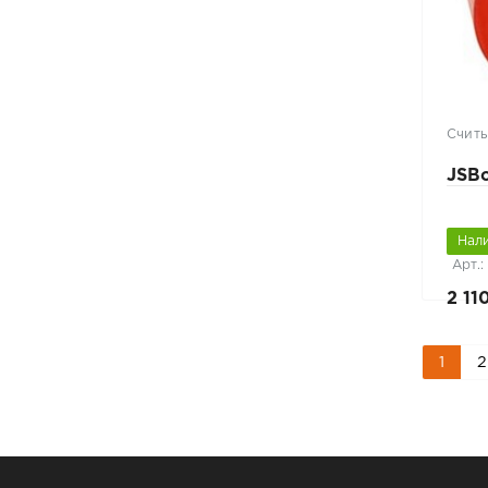
Считы
JSBo
Нал
Арт.
2 11
1
2