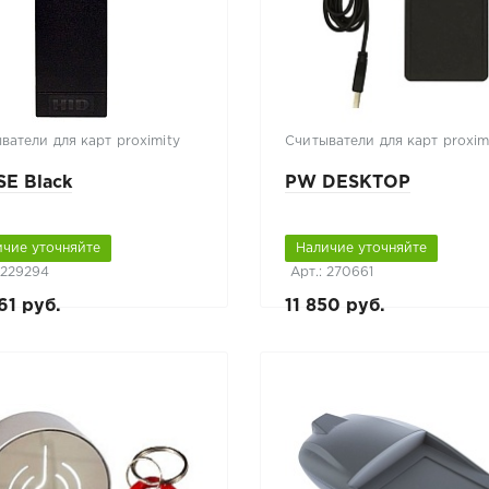
ватели для карт proximity
Считыватели для карт proxim
SE Black
PW DESKTOP
ичие уточняйте
Наличие уточняйте
 229294
Арт.: 270661
61 руб.
11 850 руб.