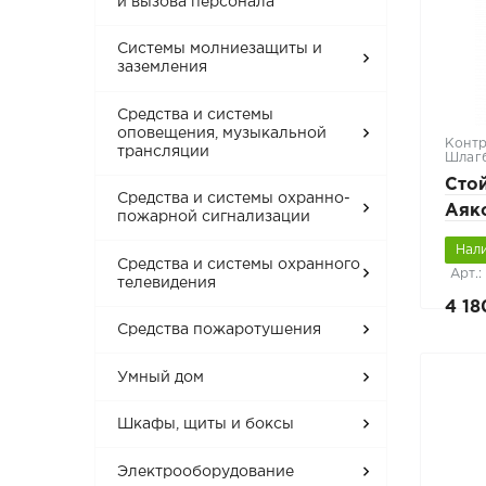
и вызова персонала
Системы молниезащиты и
заземления
Средства и системы
оповещения, музыкальной
Контр
трансляции
Шлаг
Стой
Средства и системы охранно-
Аякс
пожарной сигнализации
оран
Нал
пря
Средства и системы охранного
Арт.
телевидения
4 18
Средства пожаротушения
Умный дом
Шкафы, щиты и боксы
Электрооборудование