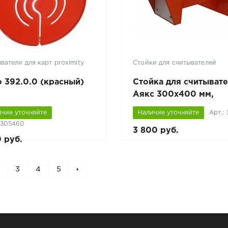
ватели для карт proximity
Стойки для считывателей
 392.0.0 (красный)
Стойка для считыват
Аякс 300х400 мм,
настенная, оранжева
ичие уточняйте
Наличие уточняйте
Арт.: 
: 305460
3 800 руб.
0 руб.
3
4
5