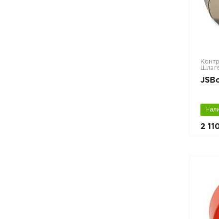
Контр
Шлаг
JSBo
Нал
2 11