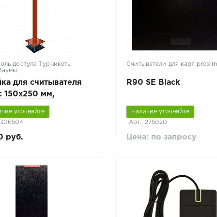
оль доступа Турникеты
Считыватели для карт proxim
баумы
ка для считывателя
R90 SE Black
 150х250 мм,
жевая, базовая,
ичие уточняйте
Наличие уточняйте
мая
: 306504
Арт.: 275020
0 руб.
Цена: по запросу