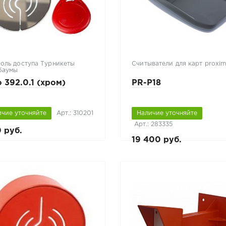
оль доступа Турникеты
Считыватели для карт proxim
баумы
 392.0.1 (хром)
PR-P18
ичие уточняйте
Арт.: 310201
Наличие уточняйте
Арт.: 283335
0 руб.
19 400 руб.