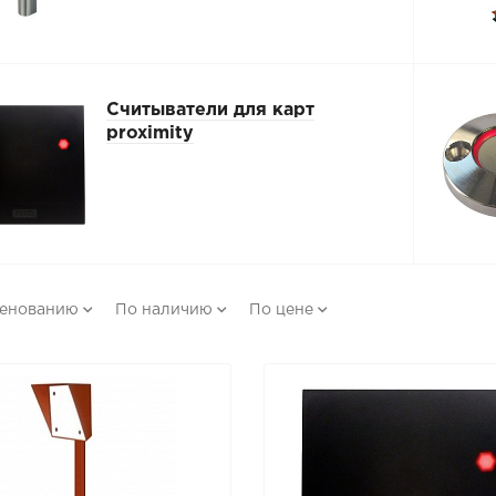
Считыватели для карт
proximity
менованию
По наличию
По цене