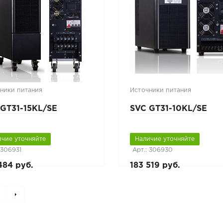
ники питания
Источники питания
 GT31-15KL/SE
SVC GT31-10KL/SE
ичие уточняйте
Наличие уточняйте
 306931
Арт.: 306930
484 руб.
183 519 руб.