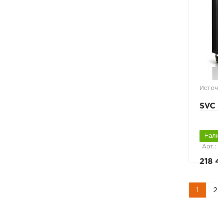
Источ
SVC
Нал
Арт.:
218 
1
2