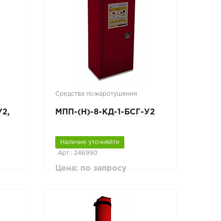
Средства пожаротушения
У2,
МПП-(Н)-8-КД-1-БСГ-У2
Наличие уточняйте
Арт.: 246990
Цена: по запросу