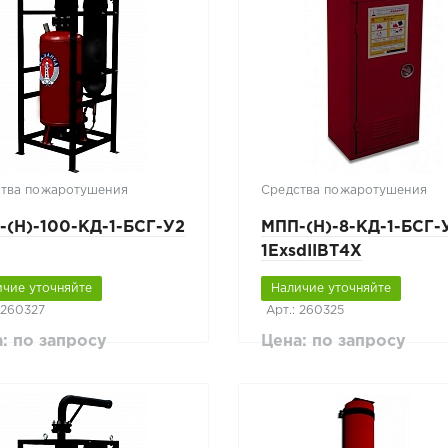
тва пожаротушения
Средства пожаротушения
-(Н)-100-КД-1-БСГ-У2
МПП-(Н)-8-КД-1-БСГ-
1ЕхsdIIBT4X
ичие уточняйте
Наличие уточняйте
 260327
Арт.: 260325
: по запросу
Цена: по запросу