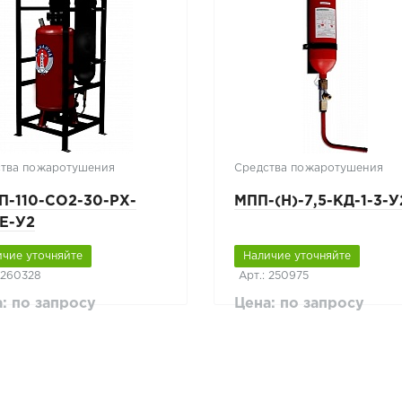
тва пожаротушения
Средства пожаротушения
П-110-СО2-30-РХ-
МПП-(Н)-7,5-КД-1-3-У
Е-У2
ичие уточняйте
Наличие уточняйте
 260328
Арт.: 250975
: по запросу
Цена: по запросу