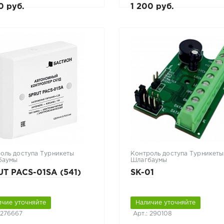
0 руб.
1 200 руб.
оль доступа Турникеты
Контроль доступа Турникеты
баумы
Шлагбаумы
UT PACS-01SA (541)
SK-01
ичие уточняйте
Наличие уточняйте
 276667
Арт.: 290108