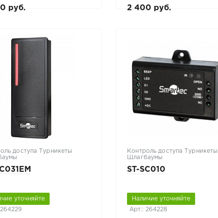
0 руб.
2 400 руб.
оль доступа Турникеты
Контроль доступа Турникеты
баумы
Шлагбаумы
SC031EM
ST-SC010
ичие уточняйте
Наличие уточняйте
 264229
Арт.: 264228