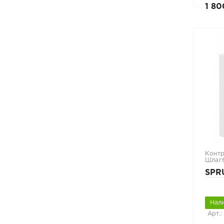
1 80
Контр
Шлаг
SPR
Нал
Арт.: