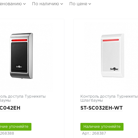
менованию
По наличию
По цене
оль доступа Турникеты
Контроль доступа Турникеты
баумы
Шлагбаумы
SC042EH
ST-SC032EH-WT
ичие уточняйте
Наличие уточняйте
 268388
Арт.: 268387