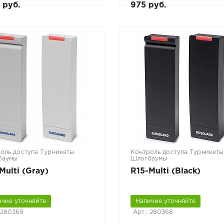
0 руб.
975 руб.
оль доступа Турникеты
Контроль доступа Турникеты
баумы
Шлагбаумы
Multi (Gray)
R15-Multi (Black)
ичие уточняйте
Наличие уточняйте
: 280369
Арт.: 280368