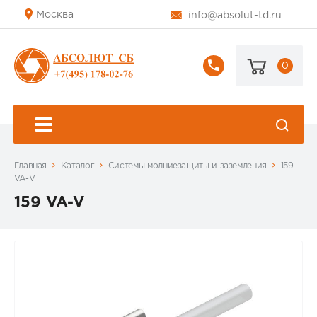
Москва
info@absolut-td.ru
0
+7
(495)
178-
02-
76
Главная
Каталог
Системы молниезащиты и заземления
159
VA-V
159 VA-V