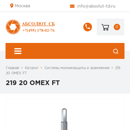
Москва
info@absolut-td.ru
0
+7
(495)
178-
02-
76
Главная
Каталог
Системы молниезащиты и заземления
219
20 OMEX FT
219 20 OMEX FT