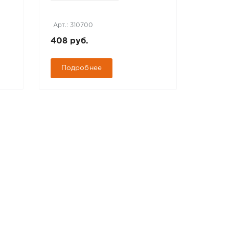
OUT (
Арт.: 310700
Арт.: 2
408 руб.
46 67
Подробнее
Под