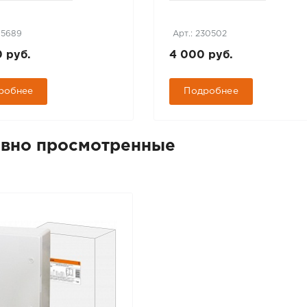
65689
Арт.: 230502
0 руб.
4 000 руб.
робнее
Подробнее
вно просмотренные