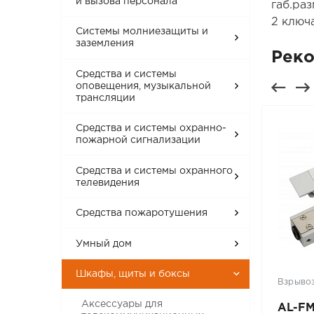
и вызова персонала
габ.ра
2 ключ
Системы молниезащиты и
заземления
Рек
Средства и системы
оповещения, музыкальной
трансляции
Средства и системы охранно-
пожарной сигнализации
Средства и системы охранного
телевидения
Средства пожаротушения
Умный дом
Шкафы, щиты и боксы
Взрывозащищенное оборудование
Взрыво
Аксессуары для
-
Спектрон-220-Ех
AL-FM