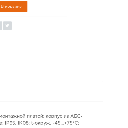
В корзину
монтажной платой; корпус из АБС-
; IP65, IK08; t-окруж. -45…+75°C;