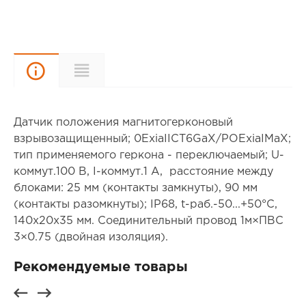
Описание
Характеристики
Датчик положения магнитогерконовый
взрывозащищенный; 0ExiaIICT6GaХ/РОExiaIMaХ;
тип применяемого геркона - переключаемый; U-
коммут.100 В, I-коммут.1 А, расстояние между
блоками: 25 мм (контакты замкнуты), 90 мм
(контакты разомкнуты); IP68, t-раб.-50...+50°С,
140х20х35 мм. Соединительный провод 1м×ПВС
3×0.75 (двойная изоляция).
Рекомендуемые товары