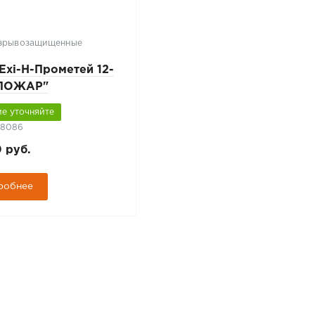
взрывозащищенные
Exi-Н-Прометей 12-
"ПОЖАР"
е уточняйте
68086
0 руб.
робнее