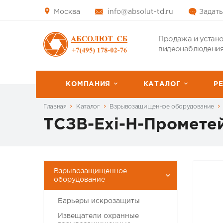
Москва
info@absolut-td.ru
Задать
Продажа и устано
видеонаблюдения
КОМПАНИЯ
КАТАЛОГ
P
Главная
Каталог
Взрывозащищенное оборудование
ТСЗВ-Exi-Н-Промете
Взрывозащищенное
оборудование
Барьеры искрозащиты
Извещатели охранные