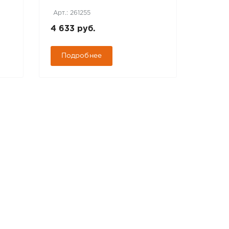
Арт.: 261255
Арт.: 2
4 633 руб.
163 р
Подробнее
Под