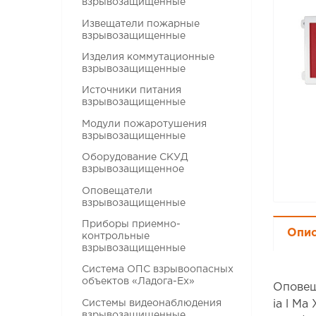
взрывозащищенные
Извещатели пожарные
взрывозащищенные
Изделия коммутационные
взрывозащищенные
Источники питания
взрывозащищенные
Модули пожаротушения
взрывозащищенные
Оборудование СКУД
взрывозащищенное
Оповещатели
взрывозащищенные
Приборы приемно-
Опи
контрольные
взрывозащищенные
Система ОПС взрывоопасных
объектов «Ладога-Ex»
Оповещ
Системы видеонаблюдения
ia l Ma
взрывозащищенные