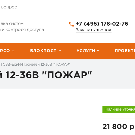
 вопрос
+7 (495) 178-02-76
вка систем
 и контроля доступа
Заказать звонок
ERCО
БЛОКПОСТ
УСЛУГИ
ПРОЕКТ
ТСЗВ-Exi-Н-Прометей 12-36В "ПОЖАР"
й 12-36В "ПОЖАР"
Наличие уточн
21 800 р