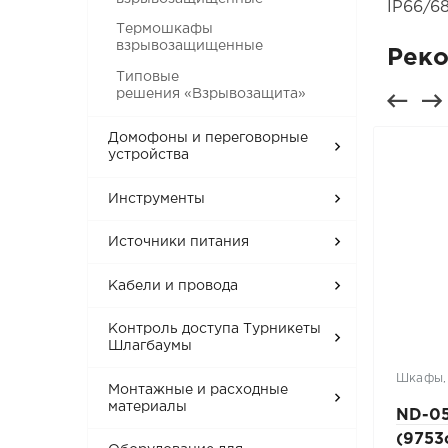
IP66/68
Термошкафы
взрывозащищенные
Рек
Типовые
решения «Взрывозащита»
Домофоны и переговорные
устройства
Инструменты
Источники питания
Кабели и провода
Контроль доступа Турникеты
Шлагбаумы
Инжекторы и сплиттеры PoE
Шкафы,
Монтажные и расходные
материалы
Tfortis FSE-2C
ND-05
(9753