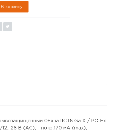
В корзину
ывозащищенный 0Ex ia IICT6 Ga X / РО Ex
12...28 В (АС), I-потр.170 мA (max),