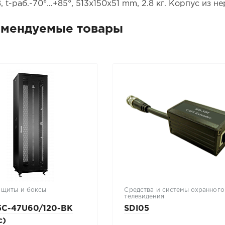
, t-раб.-70°…+85°, 513х150х51 mm, 2.8 кг. Корпус из 
омендуемые товары
 щиты и боксы
Средства и системы охранного
телевидения
C-47U60/120-BK
SDI05
c)