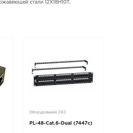
нержавеющей стали 12Х18Н10Т.
Оборудование СКС
Средств
телеви
PL-48-Cat.6-Dual (7447c)
US016