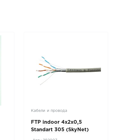
Кабели и провода
Монтаж
матери
FTP indoor 4x2x0,5
Труба
Standart 305 (SkyNet)
армир
(1693107)
(5701