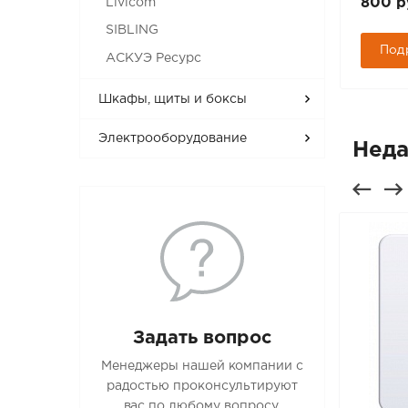
Арт.: 220018
800 р
Livicom
1 630 руб.
SIBLING
Под
АСКУЭ Ресурс
Подробнее
Шкафы, щиты и боксы
Электрооборудование
Неда
Задать вопрос
Менеджеры нашей компании с
радостью проконсультируют
вас по любому вопросу.