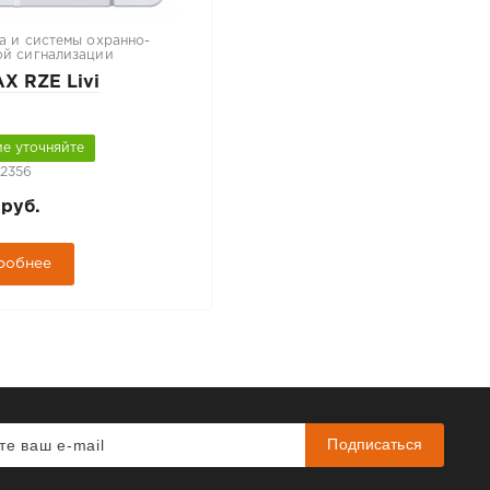
а и системы охранно-
й сигнализации
X RZE Livi
е уточняйте
62356
 руб.
робнее
Подписаться