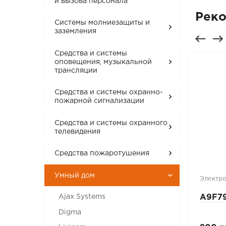
и вызова персонала
Рек
Системы молниезащиты и
заземления
Средства и системы
оповещения, музыкальной
трансляции
Средства и системы охранно-
пожарной сигнализации
Средства и системы охранного
телевидения
Средства пожаротушения
Умный дом
Контроль доступа Турникеты
Электр
Шлагбаумы
Ajax Systems
L-уголок AL-250UZ
A9F79
(белый)
Digma