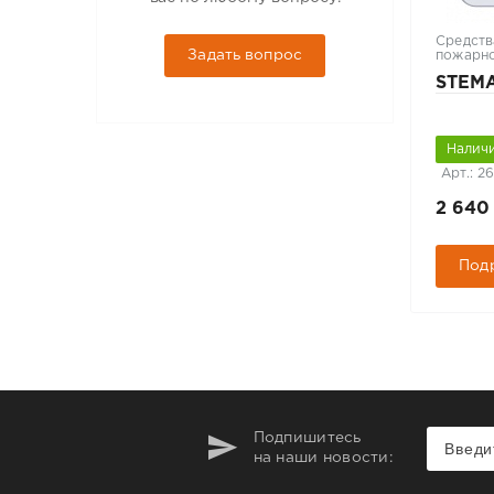
Средств
Задать вопрос
пожарно
STEMA
Наличи
Арт.: 2
2 640
Под
Подпишитесь
на наши новости: