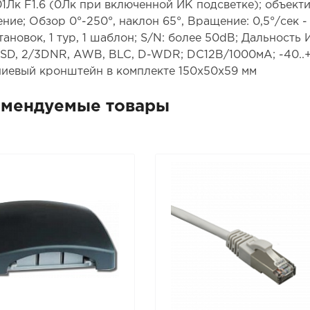
.01Лк F1.6 (0Лк при включенной ИК подсветке); объект
ние; Обзор 0°-250°, наклон 65°, Вращение: 0,5°/сек - 12
тановок, 1 тур, 1 шаблон; S/N: более 50dB; Дальность
OSD, 2/3DNR, AWB, BLC, D-WDR; DC12В/1000мА; -40..+
иевый кронштейн в комплекте 150х50х59 мм
омендуемые товары