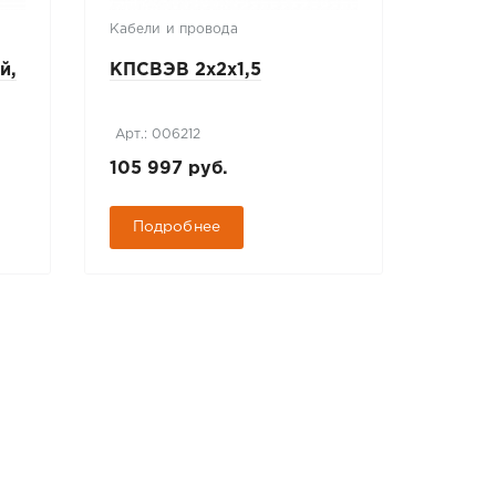
Кабели и провода
Монтаж
матери
й,
КПСВЭВ 2х2х1,5
Соеди
для н
75х17
Арт.: 006212
Арт.: 
105 997 руб.
31 руб
Подробнее
Под