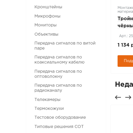
Кронштейны
Шкафы, щиты и боксы
Монтаж
матери
Микрофоны
SH-05F-15U60/35-R-BK
Тройн
Мониторы
(10758c)
чёрны
Объективы
Арт.: 304321
Арт.: 2
Передача сигналов по витой
13 370 руб.
1 134 
паре
Передача сигналов по
Подробнее
Под
коаксиальному кабелю
Передача сигналов по
оптоволокну
Неда
Передача сигналов по
радиоканалу
Телекамеры
Термокожухи
Тестовое оборудование
Типовые решения СОТ