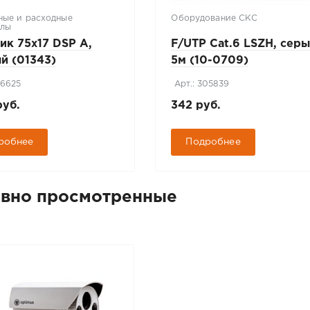
ные и расходные
Оборудование СКС
алы
ик 75х17 DSP A,
F/UTP Cat.6 LSZH, серы
й (01343)
5м (10-0709)
56625
Арт.: 305839
руб.
342 руб.
робнее
Подробнее
вно просмотренные