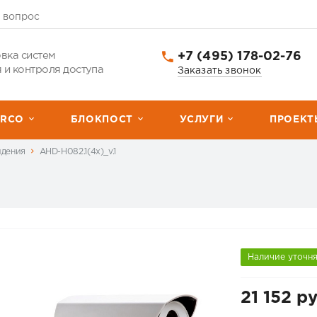
 вопрос
+7 (495) 178-02-76
вка систем
 и контроля доступа
Заказать звонок
ERCО
БЛОКПОСТ
УСЛУГИ
ПРОЕКТ
идения
AHD-H082.1(4x)_v.1
Наличие уточн
21 152 ру