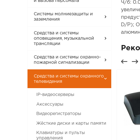
и вызова персонала
Ч/б: 0
увеличе
Системы молниезащиты и
предус
заземления
D/P); 
алюмин
Средства и системы
оповещения, музыкальной
трансляции
Рек
Средства и системы охранно-
пожарной сигнализации
Средства и системы охранного
телевидения
IP-видеосерверы
Аксессуары
Видеорегистраторы
Жёсткие диски и карты памяти
Клавиатуры и пульты
управления