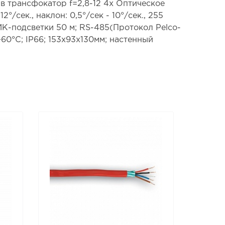
ив трансфокатор f=2,8-12 4x Оптическое
°/сек., наклон: 0,5°/сек - 10°/сек., 255
 ИК-подсветки 50 м; RS-485(Протокол Pelco-
60°C; IP66; 153х93х130мм; настенный