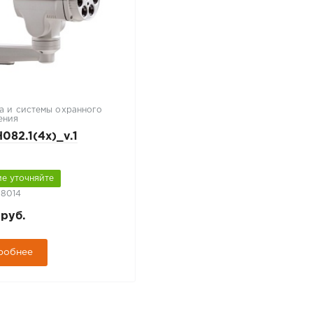
а и системы охранного
ения
082.1(4x)_v.1
е уточняйте
08014
 руб.
робнее