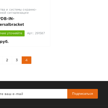
тва и системы охранно-
ной сигнализации
PDB-IN-
ersalbracket
ичие уточняйте
Арт.: 291587
руб.
2
3
4
Подписаться