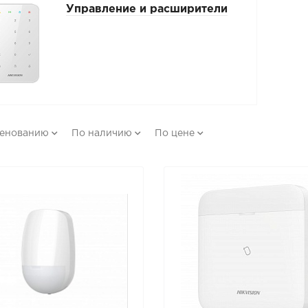
Управление и расширители
менованию
По наличию
По цене