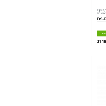
Средс
пожар
DS-
Нал
31 1