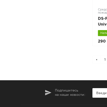
Средс
пожар
DS-
Univ
Нал
290 
1
Подпишитесь
на наши новости: