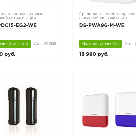
тва и системы охранно-
Средства и системы охранно
ной сигнализации
пожарной сигнализации
PDC15-EG2-WE
DS-PWA96-M-WE
ичие уточняйте
Арт.: 291538
Наличие уточняйте
Арт.: 
0 руб.
18 990 руб.