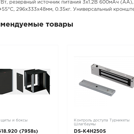
7Вт, резервный источник питания 3х1.2В 600мАч (АА), 
..+55°С, 296х333х48мм, 0.35кг. Универсальный кроншт
омендуемые товары
 щиты и боксы
Контроль доступа Турникеты
Шлагбаумы
18.920 (7958s)
DS-K4H250S