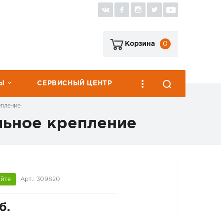
0
Корзина
Ы
СЕРВИСНЫЙ ЦЕНТР
епление
льное крепление
яйте
Арт.: 309820
б.