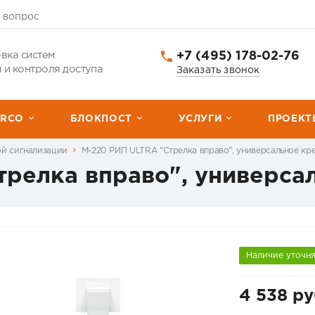
 вопрос
+7 (495) 178-02-76
вка систем
 и контроля доступа
Заказать звонок
ERCО
БЛОКПОСТ
УСЛУГИ
ПРОЕКТ
ой сигнализации
М-220 РИП ULTRA "Стрелка вправо", универсальное кр
трелка вправо", универса
Наличие уточн
4 538 ру