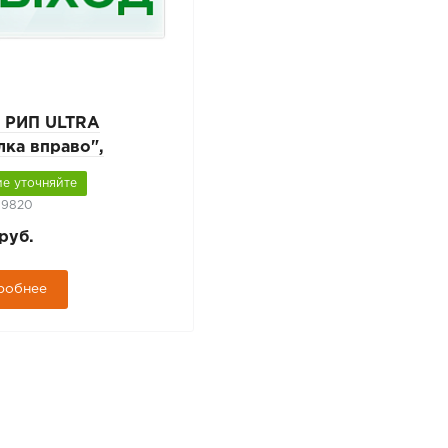
 РИП ULTRA
лка вправо",
рсальное
е уточняйте
ение
09820
руб.
робнее