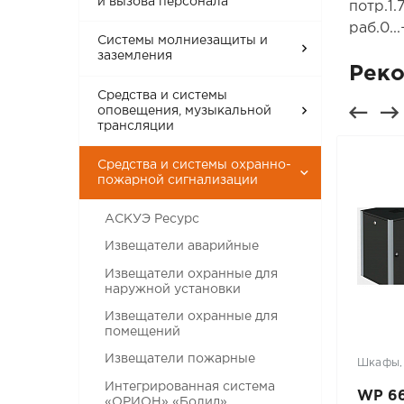
и вызова персонала
потр.1.
раб.0.
Системы молниезащиты и
заземления
Рек
Средства и системы
оповещения, музыкальной
трансляции
Средства и системы охранно-
пожарной сигнализации
АСКУЭ Ресурс
Извещатели аварийные
Извещатели охранные для
наружной установки
Извещатели охранные для
помещений
Извещатели пожарные
Контроль доступа Турникеты
Шкафы,
Шлагбаумы
Интегрированная система
GEZE TS 3000 V
WP 66
«ОРИОН» «Болид»