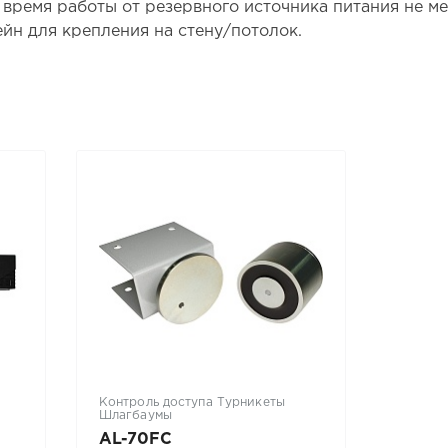
время работы от резервного источника питания не мене
ейн для крепления на стену/потолок.
Контроль доступа Турникеты
Средств
Шлагбаумы
пожарн
AL-70FC
Астра