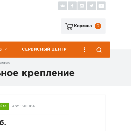
0
Корзина
Ы
СЕРВИСНЫЙ ЦЕНТР
пление
ьное крепление
яйте
Арт.: 310064
б.