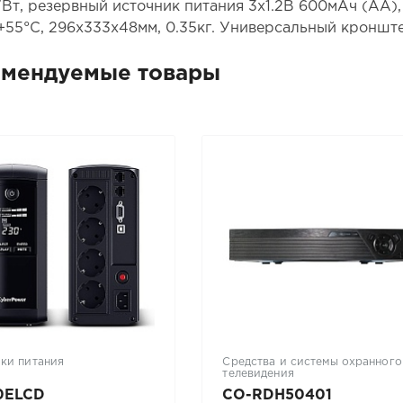
7Вт, резервный источник питания 3х1.2В 600мАч (АА), 
..+55°С, 296х333х48мм, 0.35кг. Универсальный кроншт
омендуемые товары
ки питания
Средства и системы охранного
телевидения
0ELCD
CO-RDH50401