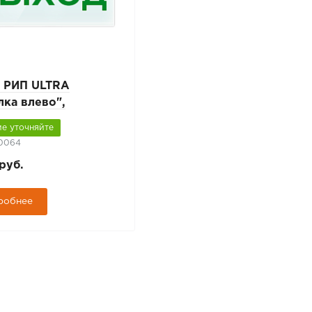
 РИП ULTRA
лка влево",
рсальное
е уточняйте
ение
10064
руб.
робнее