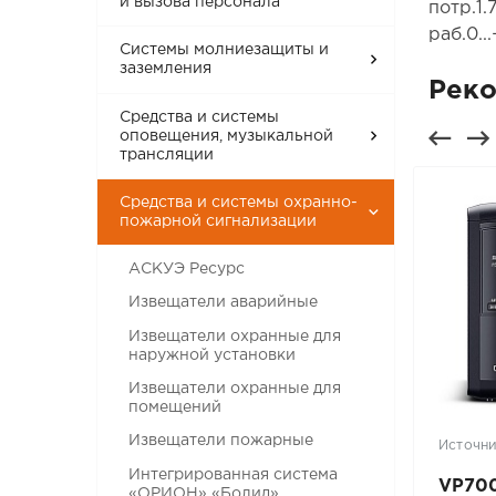
и вызова персонала
потр.1.
раб.0.
Системы молниезащиты и
заземления
Рек
Средства и системы
оповещения, музыкальной
трансляции
Средства и системы охранно-
пожарной сигнализации
АСКУЭ Ресурс
Извещатели аварийные
Извещатели охранные для
наружной установки
Извещатели охранные для
помещений
Извещатели пожарные
Шкафы, щиты и боксы
Источни
Интегрированная система
TFI-338080-GHMH-R-GY
VP70
«ОРИОН» «Болид»