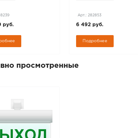
98239
Арт.: 282853
9 руб.
6 492 руб.
робнее
Подробнее
вно просмотренные