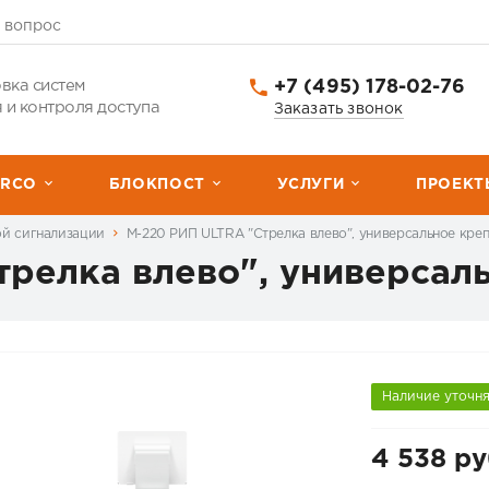
 вопрос
+7 (495) 178-02-76
вка систем
 и контроля доступа
Заказать звонок
ERCО
БЛОКПОСТ
УСЛУГИ
ПРОЕКТ
ой сигнализации
М-220 РИП ULTRA "Стрелка влево", универсальное кре
трелка влево", универсал
Наличие уточн
4 538 ру