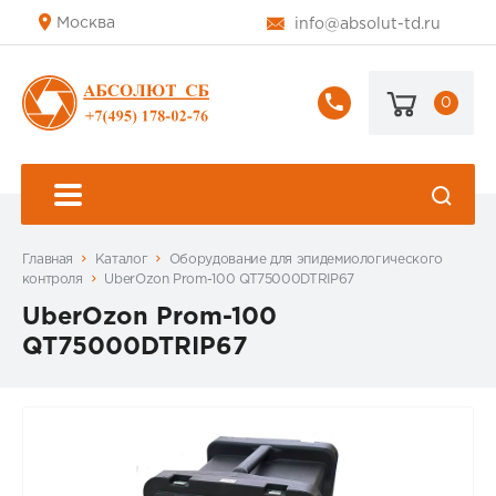
Москва
info@absolut-td.ru
0
+7
(495)
178-
02-
76
Главная
Каталог
Оборудование для эпидемиологического
контроля
UberOzon Prom-100 QT75000DTRIP67
UberOzon Prom-100
QT75000DTRIP67