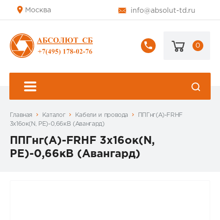
Москва
info@absolut-td.ru
0
+7
(495)
178-
02-
76
Главная
Каталог
Кабели и провода
ППГнг(А)-FRHF
3х16ок(N, PE)-0,66кВ (Авангард)
ППГнг(А)-FRHF 3х16ок(N,
PE)-0,66кВ (Авангард)