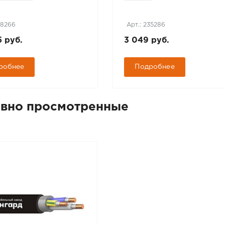
78266
Арт.: 235286
5 руб.
3 049 руб.
робнее
Подробнее
вно просмотренные