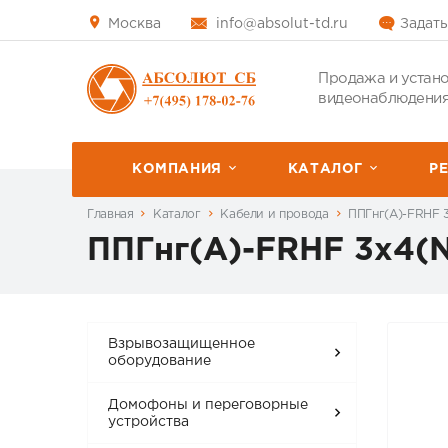
Москва
info@absolut-td.ru
Задать
Продажа и устано
видеонаблюдения
КОМПАНИЯ
КАТАЛОГ
P
Главная
Каталог
Кабели и провода
ППГнг(А)-FRHF 3
ППГнг(А)-FRHF 3х4(N
Взрывозащищенное
оборудование
Домофоны и переговорные
устройства