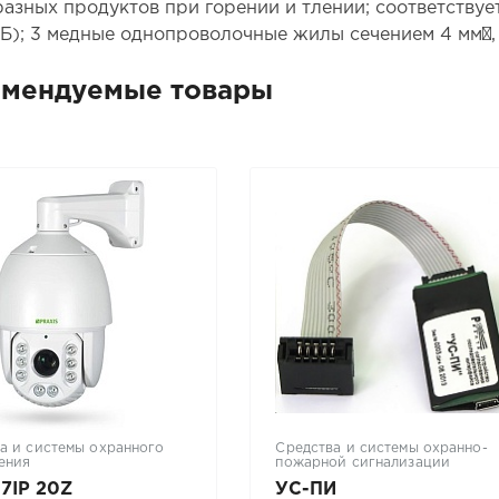
разных продуктов при горении и тлении; соответствуе
Б); 3 медные однопроволочные жилы сечением 4 мм², U
омендуемые товары
а и системы охранного
Средства и системы охранно-
ения
пожарной сигнализации
17IP 20Z
УС-ПИ