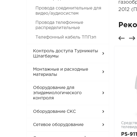
газооб
Провода соединительные для
2012 (П
видео/аудиосистем
Провода телефонные
Рек
распределительные
Телефонный кабель ТППэп
Контроль доступа Турникеты
Шлагбаумы
Монтажные и расходные
материалы
Оборудование для
эпидемиологического
контроля
Оборудование СКС
Электрооборудование
Средств
Сетевое оборудование
телевид
Розетка 2К+З со
PS-91