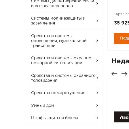
Системы диспетчерской связи
шторками ETIKA,
и вызова персонала
слоновая кость (672322)
Арт.: 280705
Арт.: 2
Системы молниезащиты и
226 руб.
35 92
заземления
Средства и системы
Подробнее
Под
оповещения, музыкальной
трансляции
Средства и системы охранно-
Неда
пожарной сигнализации
Средства и системы охранного
телевидения
Средства пожаротушения
Умный дом
Шкафы, щиты и боксы