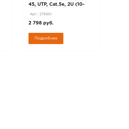
45, UTP, Cat.5e, 2U (10-
(ГОС
0405)
Арт.: 276861
Арт.: 
2 798 руб.
312 3
Подробнее
Под