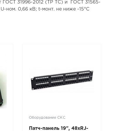
т ГОСТ 31996-2012 (ТР ТС) и ГОСТ 31565-
-ном. 0,66 кВ; t-монт. не ниже -15°С
Оборудование СКС
Кабели
Патч-панель 19", 48хRJ-
ППГнг