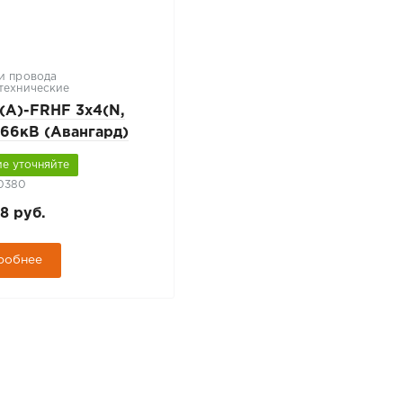
и провода
технические
(А)-FRHF 3х4(N,
,66кВ (Авангард)
е уточняйте
10380
8 руб.
робнее