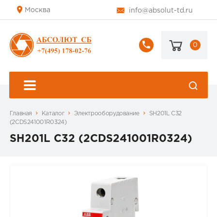
Москва
info@absolut-td.ru
0
+7
(495)
178-
02-
76
Главная
Каталог
Электрооборудование
SH201L C32
(2CDS241001R0324)
SH201L C32 (2CDS241001R0324)