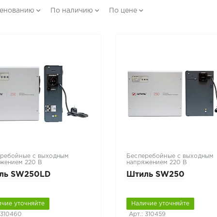
менованию
По наличию
По цене
ребойные с выходным
Бесперебойные с выходным
жением 220 В
напряжением 220 В
ль SW250LD
Штиль SW250
ичие уточняйте
Наличие уточняйте
 310460
Арт.: 310459