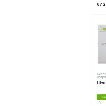
67 2
Беспе
напря
Шти
Нал
Арт.: