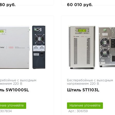
80 руб.
60 010 руб.
ребойные с выходным
Бесперебойные с выходным
жением 220 В
напряжением 220 В
ль SW1000SL
Штиль ST1103L
ичие уточняйте
Наличие уточняйте
 307834
Арт.: 306159