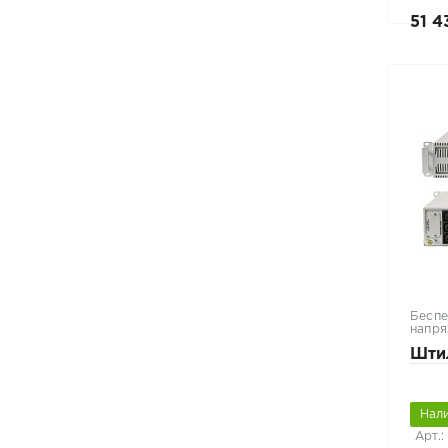
51 4
Беспе
напря
Шти
Нал
Арт.: