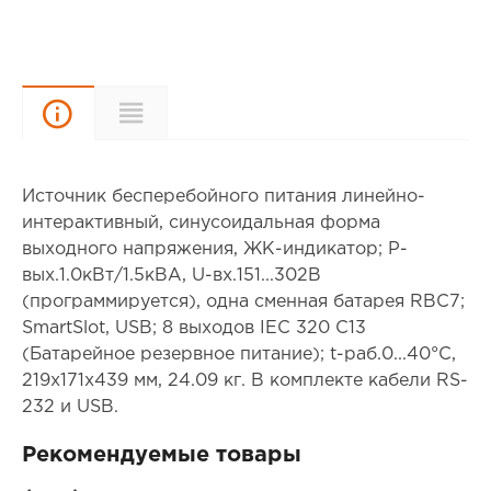
Описание
Характеристики
Источник бесперебойного питания линейно-
интерактивный, синусоидальная форма
выходного напряжения, ЖК-индикатор; P-
вых.1.0кВт/1.5кВА, U-вх.151...302В
(программируется), одна сменная батарея RBC7;
SmartSlot, USB; 8 выходов IEC 320 C13
(Батарейное резервное питание); t-раб.0...40°С,
219х171х439 мм, 24.09 кг. В комплекте кабели RS-
232 и USB.
Рекомендуемые товары