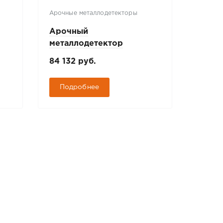
Арочные металлодетекторы
Электр
Арочный
Элект
металлодетектор
БЛОК
БЛОКПОСТ "МАТРЁШКА"
84 132 руб.
151 5
PC V1
Подробнее
Под