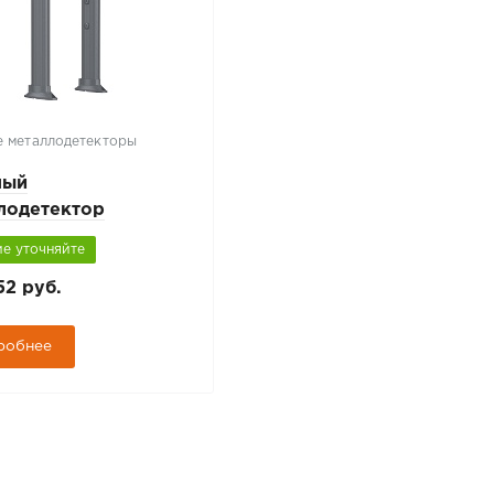
 металлодетекторы
ный
лодетектор
ПОСТ РС X 600 PRO
е уточняйте
52 руб.
робнее