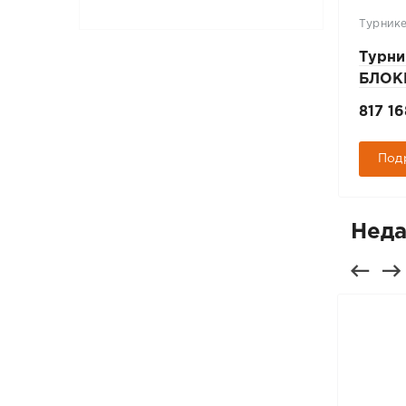
Металлодетекторы
Турник
Монопанель БЛОКПОСТ
Турни
M Z 6 M K
БЛОКП
П
200 162 руб.
817 16
Подробнее
Под
Неда