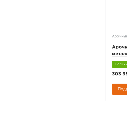
Арочные
Ароч
метал
БЛОК
Наличи
303 9
Под