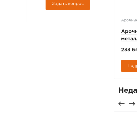
Задать вопрос
Арочные металлодетекторы
Арочные
Арочный
Ароч
металлодетектор
метал
"
БЛОКПОСТ РС X 1800 M K
БЛОК
462 176 руб.
233 6
Подробнее
Под
Неда