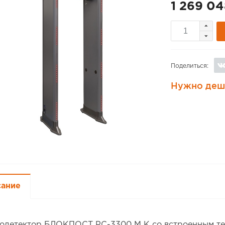
1 269 04
Поделиться:
Нужно деш
сание
одетектор БЛОКПОСТ РС-3300 М К со встроенным те