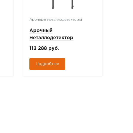
Арочные металлодетекторы
Арочны
Арочный
Ароч
металлодетектор
метал
БЛОКПОСТ "МАТРЁШКА"
БЛОК
112 288 руб.
435 8
PC V3
Подробнее
Под