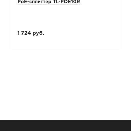
PoE-сплиттер TL-POE10R
1 724 руб.