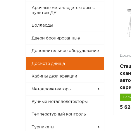
Арочные металлодетекторы с
пультом ДУ
Болларды
Двери бронированные
Дополнительное оборудование
Досм
Досмотр днища
Ста
ска
Кабины дезинфекции
авт
сер
Металлодетекторы
(бо
Нал
Ручные металлодетекторы
5 62
Температурный контроль
Турникеты