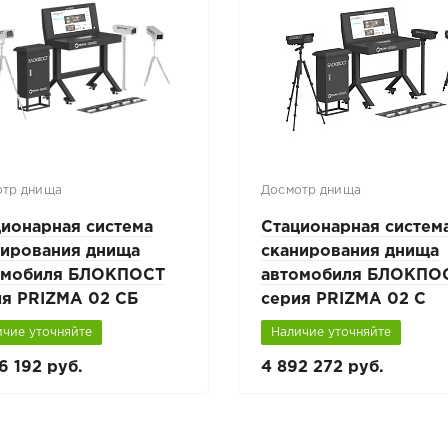
отр днища
Досмотр днища
ционарная система
Стационарная систем
нирования днища
сканирования днища
омобиля БЛОКПОСТ
автомобиля БЛОКПО
ия PRIZMA 02 CБ
серия PRIZMA 02 C
льшой стол)
(большой стол)
ичие уточняйте
Наличие уточняйте
6 192 руб.
4 892 272 руб.