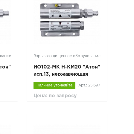
вание
Взрывозащищенное оборудование
тон"
ИО102-МК Н-КМ20 "Атон"
исп.13, нержавеющая
сталь
Наличие уточняйте
Арт.: 251597
Цена: по запросу