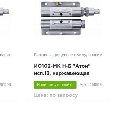
вание
Взрывозащищенное оборудование
ИО102-МК Н-Б "Атон"
исп.13, нержавеющая
сталь
 251599
Наличие уточняйте
Арт.: 251593
Цена: по запросу