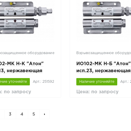
возащищенное оборудование
Взрывозащищенное оборудо
02-МК Н-К "Атон"
ИО102-МК Н-Б "Атон"
.13, нержавеющая
исп.23, нержавеющая
ь
сталь
ичие уточняйте
Арт.: 251592
Наличие уточняйте
Арт.:
: по запросу
Цена: по запросу
3
4
5