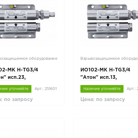
возащищенное оборудование
Взрывозащищенное оборудо
02-МК Н-ТG3/4
ИО102-МК Н-ТG3/4
н" исп.23,
"Атон" исп.13,
жавеющая сталь
нержавеющая сталь
ичие уточняйте
Арт.: 251601
Наличие уточняйте
Арт.: 
: по запросу
Цена: по запросу