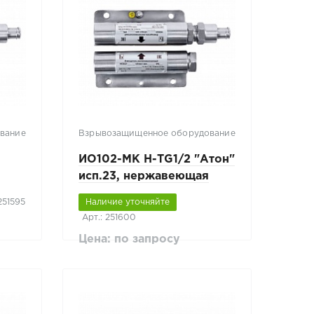
вание
Взрывозащищенное оборудование
ИО102-МК Н-ТG1/2 "Атон"
исп.23, нержавеющая
сталь
251595
Наличие уточняйте
Арт.: 251600
Цена: по запросу