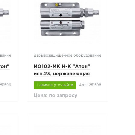
вание
Взрывозащищенное оборудование
тон"
ИО102-МК Н-К "Атон"
исп.23, нержавеющая
сталь
 251596
Наличие уточняйте
Арт.: 251598
Цена: по запросу