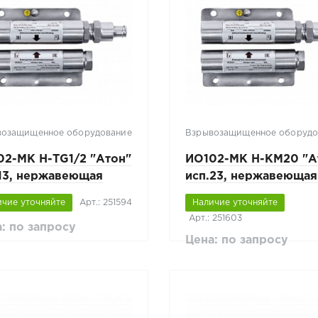
возащищенное оборудование
Взрывозащищенное оборудо
02-МК Н-ТG1/2 "Атон"
ИО102-МК Н-КМ20 "А
.13, нержавеющая
исп.23, нержавеющая
ь
сталь
ичие уточняйте
Арт.: 251594
Наличие уточняйте
Арт.: 251603
: по запросу
Цена: по запросу