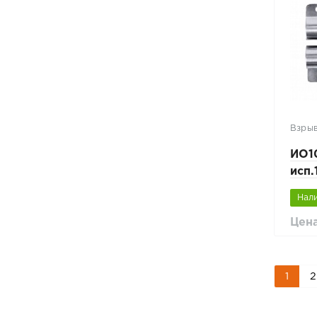
Взры
ИО1
исп
стал
Нал
Цена
1
2