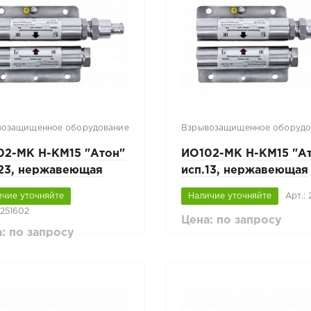
возащищенное оборудование
Взрывозащищенное оборудо
02-МК Н-КМ15 "Атон"
ИО102-МК Н-КМ15 "А
.23, нержавеющая
исп.13, нержавеющая
ь
сталь
ичие уточняйте
Наличие уточняйте
Арт.:
 251602
Цена: по запросу
: по запросу